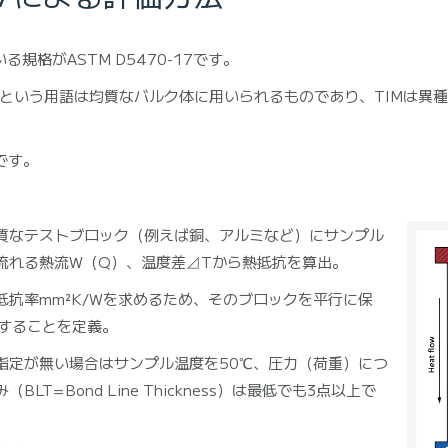
規格がASTM D5470-17です。
熱伝導率という用語は均質なバルク体に用いられるものであり、TIMは
です。
質なテストブロック（例えば銅、アルミなど）にサンプル
流れる熱流W（Q）、温度差⊿Tから熱抵抗を算出。
抗率mm²K/Wを求めるため、そのブロックを平行に保
にすることを定義。
指定が無い場合はサンプル温度を50℃、圧力（荷重）につ
T=Bond Line Thickness）は最低でも3点以上で