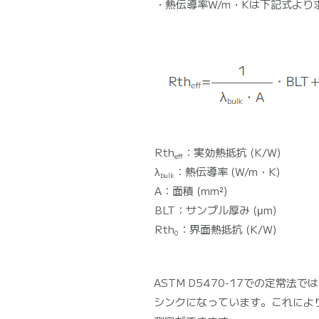
・熱伝導率W/m・Kは下記式より
Rth
：実効熱抵抗 (K/W)
eff
λ
：熱伝導率 (W/m・K)
bulk
A：面積 (mm²)
BLT：サンプル厚み (μm)
Rth
：界面熱抵抗 (K/W)
0
ASTM D5470-17での定
シンクになっています。これによ