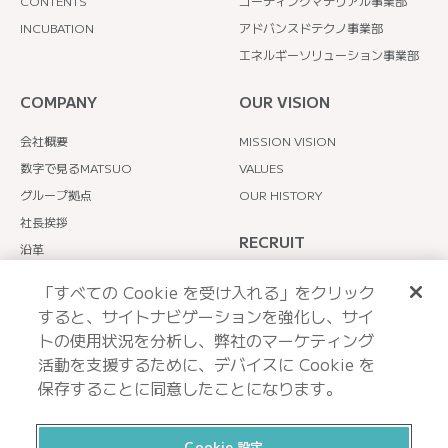
CONTENTS
コーティングマテリアル事業部
INCUBATION
アドバンスドテクノ事業部
エネルギーソリューション事業部
COMPANY
OUR VISION
会社概要
MISSION VISION
数字で見るMATSUO
VALUES
グループ拠点
OUR HISTORY
社長挨拶
RECRUIT
沿革
主要取引先
TOPメッセージ
「すべての Cookie を受け入れる」をクリック
社員インタビュー
すると、サイトナビゲーションを強化し、サイ
MATSUOのリアル
トの使用状況を分析し、弊社のマーケティング
活動を支援するために、デバイスに Cookie を
保存することに同意したことになります。
Cookie 設定