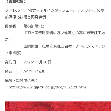
〈書籍概要〉
タイトル：TIM(サーマルインターフェースマテリアル)の高
熱伝導化技術と開発事例
掲載欄 ：第6章 第1節
「TIM実使用環境に近い信頼性の高い最新評価方
法」
西岡恒雄（松尾産業株式会社 アドバンスドテク
ノ事業部）
発刊日 ：2026年1月30日
体裁 ：A4判 448頁
購読・試読申込先：
https://www.gijutu.co.jp/doc/b_2321.htm