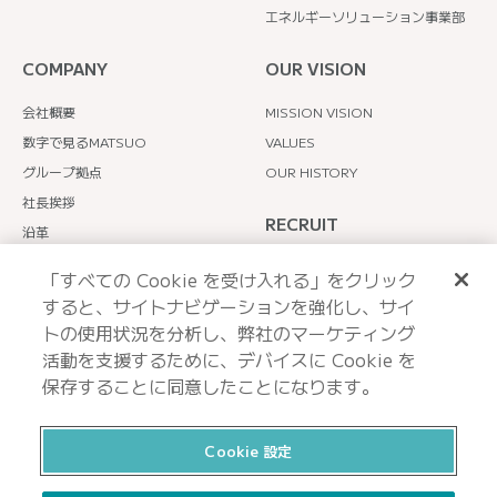
エネルギーソリューション事業部
COMPANY
OUR VISION
会社概要
MISSION VISION
数字で見るMATSUO
VALUES
グループ拠点
OUR HISTORY
社長挨拶
RECRUIT
沿革
主要取引先
TOPメッセージ
「すべての Cookie を受け入れる」をクリック
社員インタビュー
すると、サイトナビゲーションを強化し、サイ
MATSUOのリアル
トの使用状況を分析し、弊社のマーケティング
活動を支援するために、デバイスに Cookie を
保存することに同意したことになります。
Cookie 設定