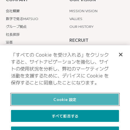
会社概要
MISSION VISION
数字で見るMATSUO
VALUES
グループ拠点
OUR HISTORY
社長挨拶
RECRUIT
沿革
主要取引先
TOPメッセージ
「すべての Cookie を受け入れる」をクリック
社員インタビュー
すると、サイトナビゲーションを強化し、サイ
MATSUOのリアル
トの使用状況を分析し、弊社のマーケティング
活動を支援するために、デバイスに Cookie を
保存することに同意したことになります。
Cookie 設定
プライバシーポリシー
クッキーポリシー
環境への取り組み
すべて拒否する
コンプライアンスへの取り組み